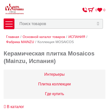
0
0
Главная
/
Основной каталог товаров
/
ИСПАНИЯ
/
Плитка
Сантехника
Фабрика MAINZU
/
Коллекция MOSAICOS
Керамическая плитка Mosaicos
Оплата и доставка
(Mainzu, Испания)
Сотрудничество
О Компании
Интерьеры
Контакты
Плитка коллекции
Адреса салонов
Где купить
В каталог