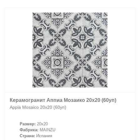
Заказать звонок
+7 (495) 532-06-30
internet@kdv.ru
Керамогранит Аппиа Мозаико 20х20 (60уп)
Appia Mosaico 20х20 (60уп)
Размер:
20x20
Фабрика:
MAINZU
Страна:
Испания