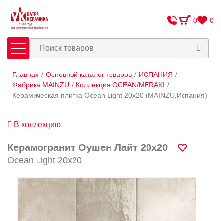
0
0
Главная
/
Основной каталог товаров
/
ИСПАНИЯ
/
Плитка
Сантехника
Фабрика MAINZU
/
Коллекция OCEAN/MERAKI
/
Керамическая плитка Ocean Light 20х20 (MAINZU,Испания)
Оплата и доставка
В коллекцию
Сотрудничество
О Компании
Керамогранит Оушен Лайт 20х20
Ocean Light 20х20
Контакты
Адреса салонов