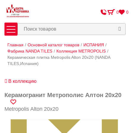
0
0
Главная
/
Основной каталог товаров
/
ИСПАНИЯ
/
Плитка
Сантехника
Фабрика NANDA TILES
/
Коллекция METROPOLIS
/
Керамическая плитка Metropolis Alton 20х20 (NANDA
TILES,Испания)
Оплата и доставка
Сотрудничество
В коллекцию
О Компании
Керамогранит Метрополис Алтон 20х20
Контакты
Metropolis Alton 20х20
Адреса салонов