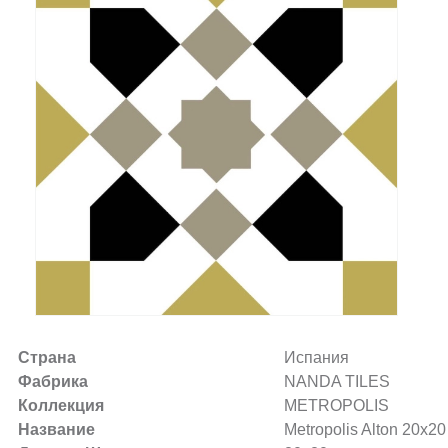
Заказать звонок
+7 (495) 532-06-30
internet@kdv.ru
Страна
Испания
Фабрика
NANDA TILES
Коллекция
METROPOLIS
Название
Metropolis Alton 20х20