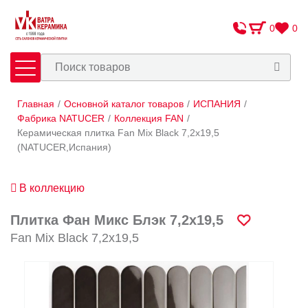
0
0
Главная
/
Основной каталог товаров
/
ИСПАНИЯ
/
Плитка
Сантехника
Фабрика NATUCER
/
Коллекция FAN
/
Керамическая плитка Fan Mix Black 7,2x19,5
(NATUCER,Испания)
Оплата и доставка
Сотрудничество
В коллекцию
О Компании
Плитка Фан Микс Блэк 7,2x19,5
Контакты
Fan Mix Black 7,2x19,5
Адреса салонов