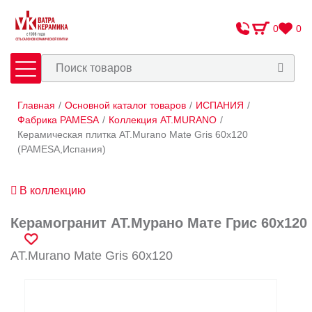
0
0
Главная
/
Основной каталог товаров
/
ИСПАНИЯ
/
Плитка
Сантехника
Фабрика PAMESA
/
Коллекция AT.MURANO
/
Керамическая плитка AT.Murano Mate Gris 60x120
(PAMESA,Испания)
Оплата и доставка
Сотрудничество
В коллекцию
О Компании
Керамогранит АТ.Мурано Мате Грис 60x120
Контакты
AT.Murano Mate Gris 60x120
Адреса салонов