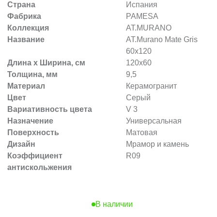
Страна
Испания
Фабрика
PAMESA
Коллекция
AT.MURANO
Название
AT.Murano Mate Gris
60x120
Длина х Ширина, см
120x60
Толщина, мм
9,5
Материал
Керамогранит
Цвет
Серый
Вариативность цвета
V 3
Назначение
Универсальная
Поверхность
Матовая
Дизайн
Мрамор и камень
Коэффициент
R09
антискольжения
В наличии