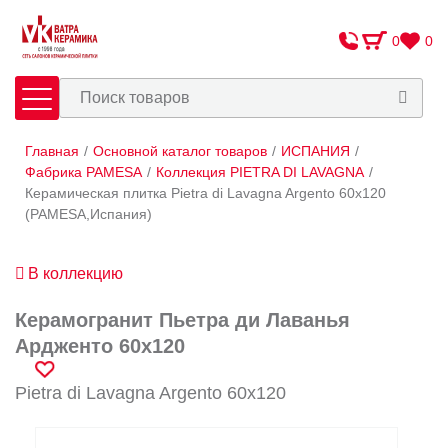
0
0
Главная
/
Основной каталог товаров
/
ИСПАНИЯ
/
Плитка
Сантехника
Фабрика PAMESA
/
Коллекция PIETRA DI LAVAGNA
/
Керамическая плитка Pietra di Lavagna Argento 60x120
(PAMESA,Испания)
Оплата и доставка
Сотрудничество
В коллекцию
О Компании
Керамогранит Пьетра ди Лаванья
Контакты
Ардженто 60x120
Адреса салонов
Pietra di Lavagna Argento 60x120