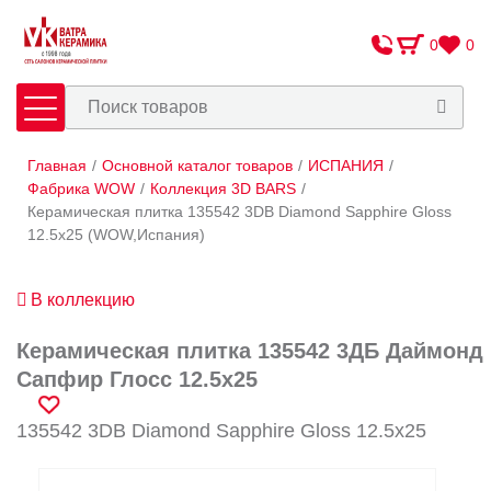
0
0
Главная
/
Основной каталог товаров
/
ИСПАНИЯ
/
Плитка
Сантехника
Фабрика WOW
/
Коллекция 3D BARS
/
Керамическая плитка 135542 3DB Diamond Sapphire Gloss
12.5x25 (WOW,Испания)
Оплата и доставка
Сотрудничество
В коллекцию
О Компании
Керамическая плитка 135542 3ДБ Даймонд
Контакты
Сапфир Глосс 12.5x25
Адреса салонов
135542 3DB Diamond Sapphire Gloss 12.5x25