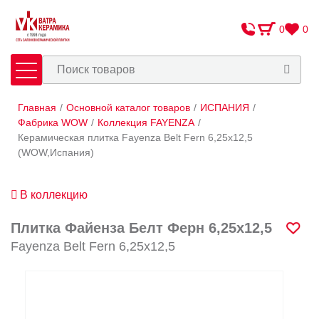
0
0
Главная
/
Основной каталог товаров
/
ИСПАНИЯ
/
Плитка
Сантехника
Фабрика WOW
/
Коллекция FAYENZA
/
Керамическая плитка Fayenza Belt Fern 6,25x12,5
(WOW,Испания)
Оплата и доставка
Сотрудничество
В коллекцию
О Компании
Плитка Файенза Белт Ферн 6,25x12,5
Контакты
Fayenza Belt Fern 6,25x12,5
Адреса салонов