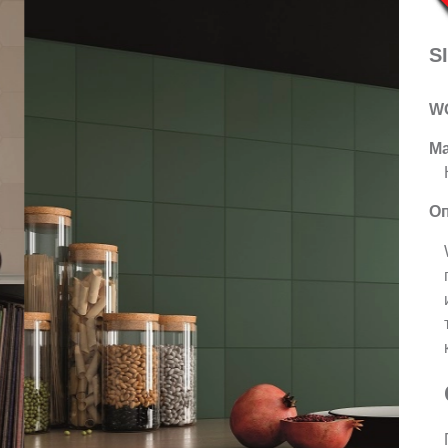
S
W
Ма
Оп