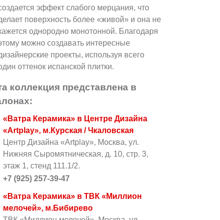
создается эффект слабого мерцания, что
делает поверхность более «живой» и она не
кажется однородно монотонной. Благодаря
этому можно создавать интересные
дизайнерские проекты, используя всего
один оттенок испанской плитки.
та коллекция представлена в
алонах:
«Ватра Керамика» в Центре Дизайна
«Artplay», м.Курская / Чкаловская
Центр Дизайна «Artplay», Москва, ул.
Нижняя Сыромятническая, д. 10, стр. 3,
этаж 1, стенд 111.1/2.
+7 (925) 257-39-47
«Ватра Керамика» в ТВК «Миллион
мелочей», м.Бибирево
ТВК «Миллион мелочей», Москва, ул.