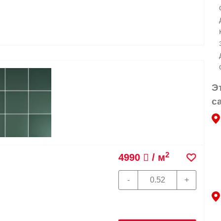
Э
с
2
4990
/ м