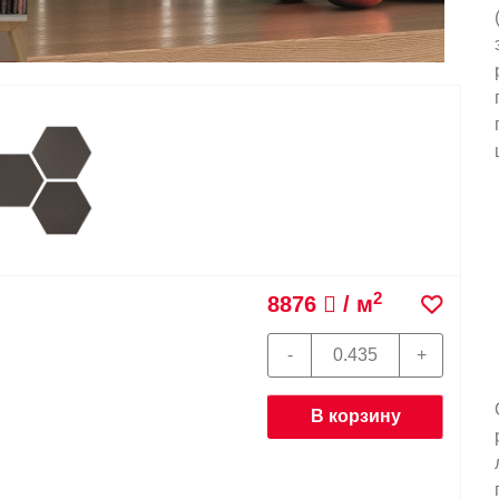
2
8876
/ м
В корзину