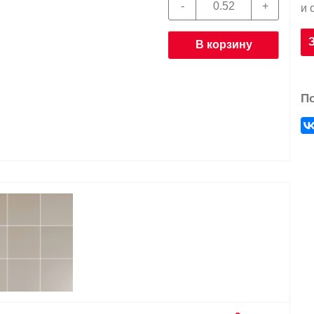
и 
В корзину
П