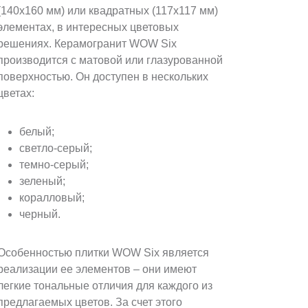
(140х160 мм) или квадратных (117х117 мм)
элементах, в интересных цветовых
решениях. Керамогранит WOW Six
производится с матовой или глазурованной
поверхностью. Он доступен в нескольких
цветах:
белый;
светло-серый;
темно-серый;
зеленый;
коралловый;
черный.
Особенностью плитки WOW Six является
реализации ее элементов – они имеют
легкие тональные отличия для каждого из
предлагаемых цветов. За счет этого