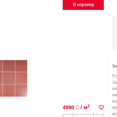
В корзину
За
Пл
За
по
ож
по
2
4990
/ м
пр
ак