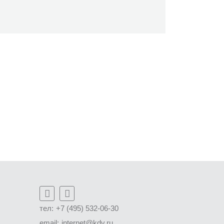
тел:
+7 (495) 532-06-30
email:
internet@kdv.ru