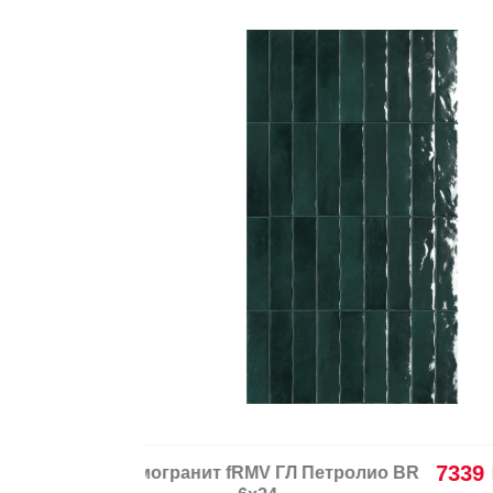
Керамогранит fRMI Глим Джемме
Бьянко R10 60x60 RT
fRMI Glim Gemme Bianco R10 60x60 RT
Размер:
60x60
Фабрика:
FAP CERAMICHE
Страна:
Италия
2
/ м
Назначение:
Универсальная