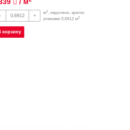
339
/ м
2
м
, округлено, кратно
2
упаковке 0,6912 м
В корзину