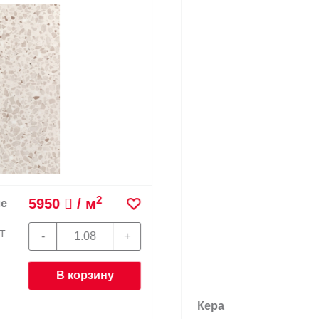
2
7339
/ м
Л Лаванья BR
Керамогра