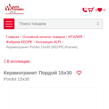
0
0
Главная
/
Основной каталог товаров
/
ИТАЛИЯ
/
Плитка
Сантехника
Фабрика KEOPE
/
Коллекция ALPI
/
Керамогранит Pordoi 15х30 (KEOPE,Италия)
Оплата и доставка
В коллекцию
Сотрудничество
О Компании
Керамогранит Пордой 15х30
Pordoi 15х30
Контакты
Адреса салонов