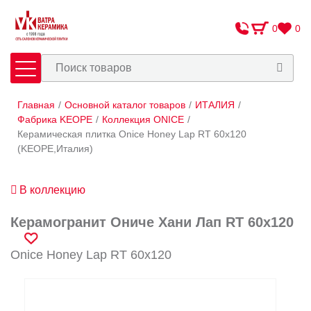
0
0
Главная
/
Основной каталог товаров
/
ИТАЛИЯ
/
Плитка
Сантехника
Фабрика KEOPE
/
Коллекция ONICE
/
Керамическая плитка Onice Honey Lap RT 60x120
(KEOPE,Италия)
Оплата и доставка
Сотрудничество
В коллекцию
О Компании
Керамогранит Ониче Хани Лап RT 60x120
Контакты
Onice Honey Lap RT 60x120
Адреса салонов