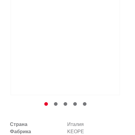
Заказать звонок
+7 (495) 532-06-30
internet@kdv.ru
Страна
Италия
Фабрика
KEOPE