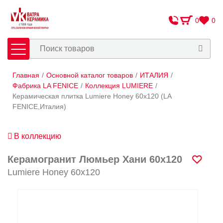
0
0
Главная
/
Основной каталог товаров
/
ИТАЛИЯ
/
Плитка
Сантехника
Фабрика LA FENICE
/
Коллекция LUMIERE
/
Керамическая плитка Lumiere Honey 60х120 (LA
FENICE,Италия)
Оплата и доставка
Сотрудничество
В коллекцию
О Компании
Керамогранит Люмьер Хани 60х120
Контакты
Lumiere Honey 60х120
Адреса салонов