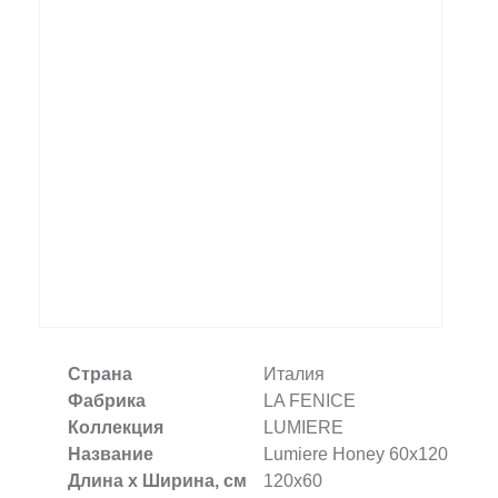
Заказать звонок
+7 (495) 532-06-30
internet@kdv.ru
Страна
Италия
Фабрика
LA FENICE
Коллекция
LUMIERE
Название
Lumiere Honey 60х120
Длина х Ширина, см
120x60