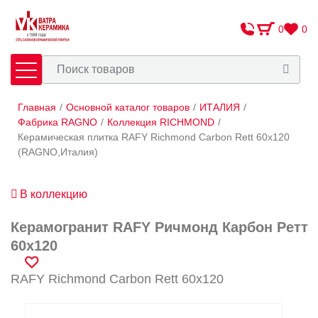
0
0
Главная
/
Основной каталог товаров
/
ИТАЛИЯ
/
Плитка
Сантехника
Фабрика RAGNO
/
Коллекция RICHMOND
/
Керамическая плитка RAFY Richmond Carbon Rett 60x120
(RAGNO,Италия)
Оплата и доставка
Сотрудничество
В коллекцию
О Компании
Керамогранит RAFY Ричмонд Карбон Ретт
Контакты
60x120
Адреса салонов
RAFY Richmond Carbon Rett 60x120