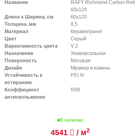
Название
RAFY Richmond Carbon Rett
60x120
Длина х Ширина, см
60x120
Толщина, мм
8,5
Материал
Керамогранит
Цвет
Серый
Вариативность цвета
V 2
Назначение
Универсальная
Поверхность
Матовая
Дизайн
Мрамор и камень
Устойчивость к
PEI IV
истиранию
Коэффициент
R09
антискольжения
В наличии
2
4541
/ м