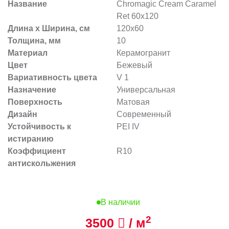
Название
Chromagic Cream Caramel
Ret 60х120
Длина х Ширина, см
120x60
Толщина, мм
10
Материал
Керамогранит
Цвет
Бежевый
Вариативность цвета
V 1
Назначение
Универсальная
Поверхность
Матовая
Дизайн
Современный
Устойчивость к
PEI IV
истиранию
Коэффициент
R10
антискольжения
В наличии
2
3500
/ м