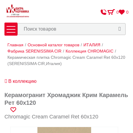
0
0
Главная
/
Основной каталог товаров
/
ИТАЛИЯ
/
Плитка
Сантехника
Фабрика SERENISSIMA CIR
/
Коллекция CHROMAGIC
/
Керамическая плитка Chromagic Cream Caramel Ret 60х120
(SERENISSIMA CIR,Италия)
Оплата и доставка
Сотрудничество
В коллекцию
О Компании
Керамогранит Хромаджик Крим Карамель
Контакты
Рет 60х120
Адреса салонов
Chromagic Cream Caramel Ret 60х120