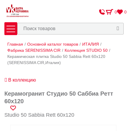
0
0
Главная
/
Основной каталог товаров
/
ИТАЛИЯ
/
Плитка
Сантехника
Фабрика SERENISSIMA CIR
/
Коллекция STUDIO 50
/
Керамическая плитка Studio 50 Sabbia Rett 60х120
(SERENISSIMA CIR,Италия)
Оплата и доставка
Сотрудничество
В коллекцию
О Компании
Керамогранит Студио 50 Саббиа Ретт
Контакты
60х120
Адреса салонов
Studio 50 Sabbia Rett 60х120