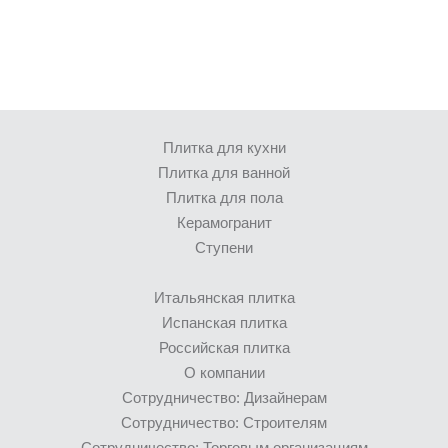
ИСЛА / ISLA
ITALON
Ширина, см.
KEOPE
KERAKOL
-
KERAMA MARAZZI
Плитка для кухни
LA FENICE
Плитка для ванной
LEOPARD
Толщина, мм.
Плитка для пола
MAINZU
Керамогранит
-
MARCA CORONA
Ступени
METROPOL KERAMIKA S-L
Итальянская плитка
MONOPOLE
Испанская плитка
NANDA TILES
Российская плитка
NATUCER
О компании
PAMESA
Сотрудничество: Дизайнерам
PERONDA
Сотрудничество: Строителям
Сотрудничество: Торговым организациям