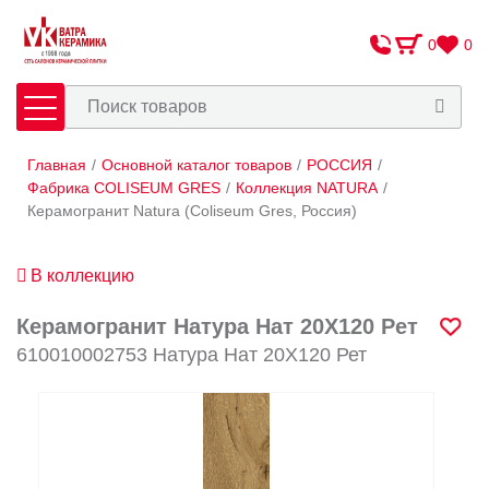
0
0
Главная
/
Основной каталог товаров
/
РОССИЯ
/
Плитка
Сантехника
Фабрика COLISEUM GRES
/
Коллекция NATURA
/
Керамогранит Natura (Coliseum Gres, Россия)
Оплата и доставка
В коллекцию
Сотрудничество
О Компании
Керамогранит Натура Нат 20X120 Рет
610010002753 Натура Нат 20X120 Рет
Контакты
Адреса салонов