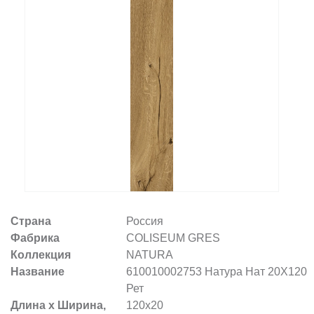
Заказать звонок
+7 (495) 532-06-30
internet@kdv.ru
Страна
Россия
Фабрика
COLISEUM GRES
Коллекция
NATURA
Название
610010002753 Натура Нат 20X120
Рет
Длина х Ширина,
120x20