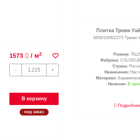
Плитка Треви Уай
600010002273 Треви 
2
Размер:
75x2
1573
/ м
Фабрика:
COLISEU
Страна:
Росс
Назначение:
Наст
Материал:
Керамическ
Наличие:
В нал
В корзину
Подробне