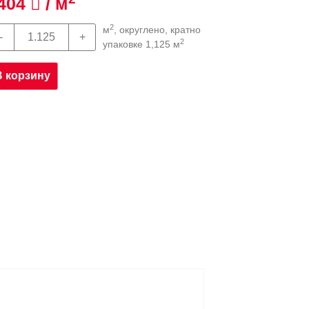
404
/ м
2
м
, округлено, кратно
2
упаковке 1,125 м
В корзину