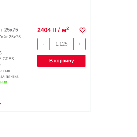
2
2404
/ м
т 25х75
Уайт 25х75
5
M GRES
В корзину
ия
енная
ая плитка
ичии
е