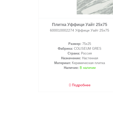
Керамогранит Уффици Блэк 45х9
610010002135 Уффици Блэк 45х90
Размер:
90x45
Фабрика:
COLISEUM GRES
Страна:
Россия
Назначение:
Напольная
Материал:
Керамогранит
Наличие:
В наличии
2
/ м
Подробнее