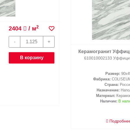
2
1670
/ м
0
Керамогранит Уффици
610010002134 Уффици 
Размер:
90x4
Фабрика:
COLISEU
В корзину
Страна:
Росс
Назначение:
Напо
Материал:
Керамо
Наличие:
В нал
Подробне