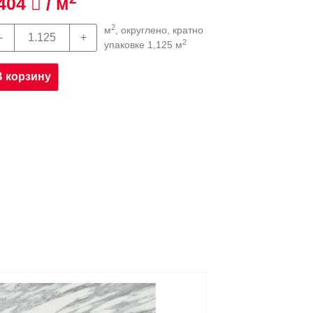
404
/ м
2
м
, округлено, кратно
2
упаковке 1,125 м
В корзину