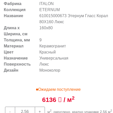
Фабрика
ITALON
Коллекция
ETERNUM
Название
610015000673 Этернум Гласс Корал
80X160 Люкс
Длина х
160x80
Ширина, см
Толщина, мм
9
Материал
Керамогранит
Цвет
Красный
Назначение
Универсальная
Поверхность
Люкс
Дизайн
Моноколор
Ожидаем поступление
2
6136
/ м
2
2
м
, округлено, кратно упаковке 2,56 м