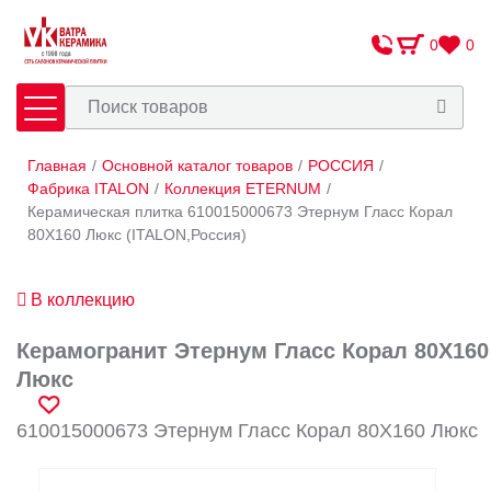
0
0
Главная
/
Основной каталог товаров
/
РОССИЯ
/
Плитка
Сантехника
Фабрика ITALON
/
Коллекция ETERNUM
/
Керамическая плитка 610015000673 Этернум Гласс Корал
80X160 Люкс (ITALON,Россия)
Оплата и доставка
Сотрудничество
В коллекцию
О Компании
Керамогранит Этернум Гласс Корал 80X160
Контакты
Люкс
Адреса салонов
610015000673 Этернум Гласс Корал 80X160 Люкс