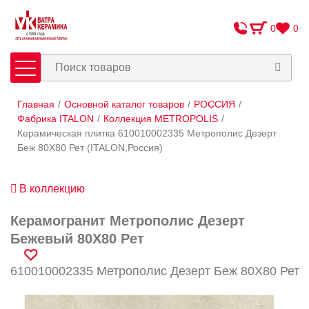
0
0
Главная
/
Основной каталог товаров
/
РОССИЯ
/
Плитка
Сантехника
Фабрика ITALON
/
Коллекция METROPOLIS
/
Керамическая плитка 610010002335 Метрополис Дезерт
Беж 80X80 Рет (ITALON,Россия)
Оплата и доставка
Сотрудничество
В коллекцию
О Компании
Керамогранит Метрополис Дезерт
Контакты
Бежевый 80X80 Рет
Адреса салонов
610010002335 Метрополис Дезерт Беж 80X80 Рет