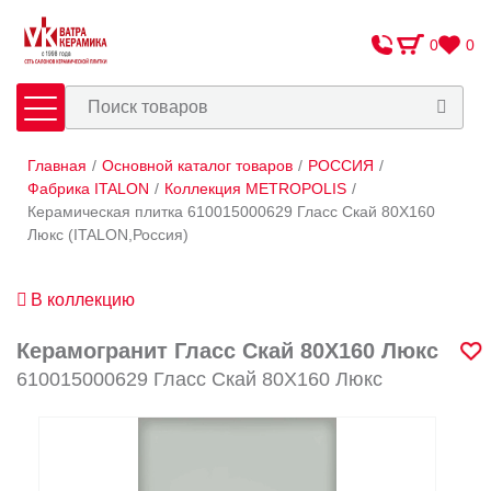
0
0
Главная
/
Основной каталог товаров
/
РОССИЯ
/
Плитка
Сантехника
Фабрика ITALON
/
Коллекция METROPOLIS
/
Керамическая плитка 610015000629 Гласс Скай 80X160
Люкс (ITALON,Россия)
Оплата и доставка
Сотрудничество
В коллекцию
О Компании
Керамогранит Гласс Скай 80X160 Люкс
Контакты
610015000629 Гласс Скай 80X160 Люкс
Адреса салонов