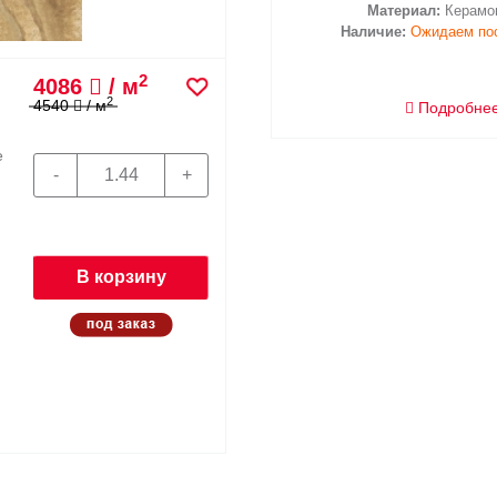
Назначение:
Напо
Материал:
Керамо
Наличие:
Ожидаем по
2
4468
/ м
2
4964
/ м
0
Подробне
В корзину