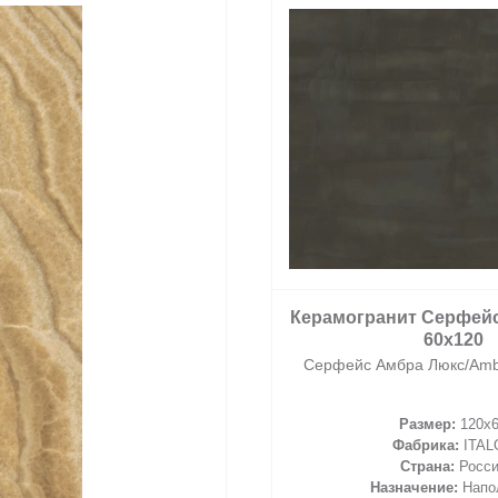
Керамогранит Серфе
Люкс/Диаманте Лю
Серфейс Диаманте Люкс/
60x120
Размер:
120x
Фабрика:
ITAL
Страна:
Росс