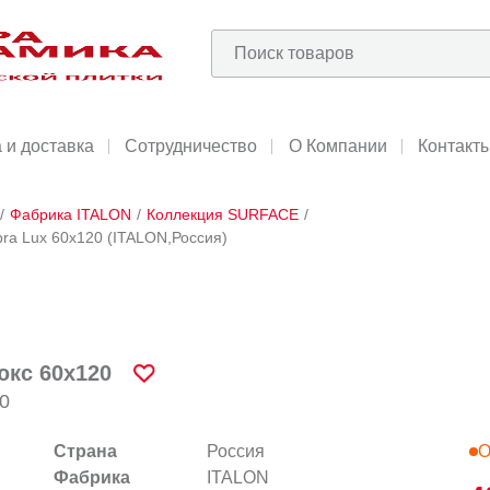
 и доставка
Сотрудничество
О Компании
Контакт
/
Фабрика ITALON
/
Коллекция SURFACE
/
a Lux 60x120 (ITALON,Россия)
кс 60x120
0
Страна
Россия
О
Фабрика
ITALON