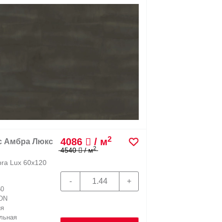
2
4086
/ м
йс Диаманте
2
4540
/ м
кс 60x120
Diamante Lux
60
ON
ия