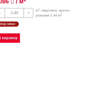
086
/ м
2
м
, округлено, кратно
2
упаковке 1,44 м
В корзину