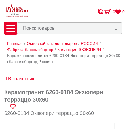
0
0
Главная
/
Основной каталог товаров
/
РОССИЯ
/
Плитка
Сантехника
Фабрика Ласселсбергер
/
Коллекция ЭКЗЮПЕРИ
/
Керамическая плитка 6260-0184 Экзюпери терраццо 30х60
(Ласселсбергер,Россия)
Оплата и доставка
Сотрудничество
В коллекцию
О Компании
Керамогранит 6260-0184 Экзюпери
Контакты
терраццо 30х60
Адреса салонов
6260-0184 Экзюпери терраццо 30х60