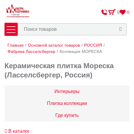
0
0
Главная
/
Основной каталог товаров
/
РОССИЯ
/
Плитка
Сантехника
Фабрика Ласселсбергер
/
Коллекция МОРЕСКА
Керамическая плитка Мореска
Оплата и доставка
(Ласселсбергер, Россия)
Сотрудничество
О Компании
Интерьеры
Контакты
Плитка коллекции
Адреса салонов
Где купить
В каталог