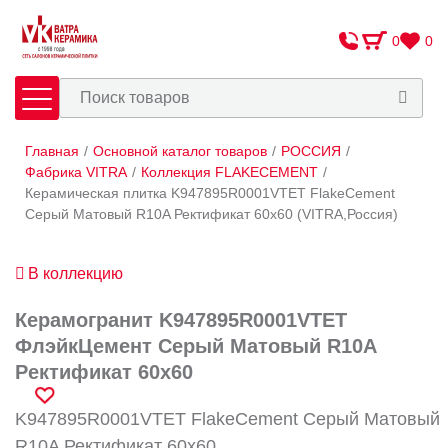
0
0
Главная
/
Основной каталог товаров
/
РОССИЯ
/
Плитка
Сантехника
Фабрика VITRA
/
Коллекция FLAKECEMENT
/
Керамическая плитка K947895R0001VTET FlakeCement
Серый Матовый R10A Ректификат 60x60 (VITRA,Россия)
Оплата и доставка
Сотрудничество
В коллекцию
О Компании
Керамогранит K947895R0001VTET
Контакты
ФлэйкЦемент Серый Матовый R10A
Ректификат 60x60
Адреса салонов
K947895R0001VTET FlakeCement Серый Матовый
R10A Ректификат 60x60