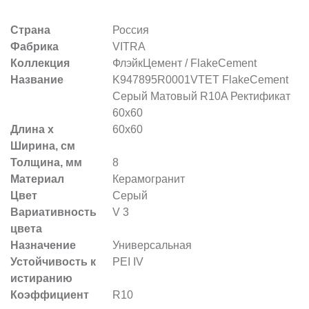
Страна
Россия
Фабрика
VITRA
Коллекция
ФлэйкЦемент / FlakeCement
Название
K947895R0001VTET FlakeCement
Серый Матовый R10A Ректификат
60x60
Длина х
60x60
Ширина, см
Толщина, мм
8
Материал
Керамогранит
Цвет
Серый
Вариативность
V 3
цвета
Назначение
Универсальная
Устойчивость к
PEI IV
истиранию
Коэффициент
R10