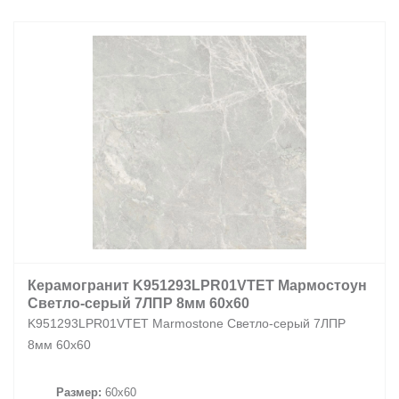
Заказать звонок
+7 (495) 532-06-30
internet@kdv.ru
Керамогранит K951293LPR01VTET Мармостоун
Светло-серый 7ЛПР 8мм 60x60
K951293LPR01VTET Marmostone Светло-серый 7ЛПР
8мм 60x60
Размер:
60x60