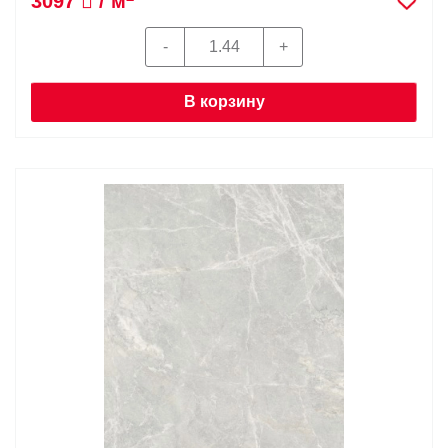
3097
/ м
В корзину