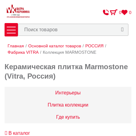
0
0
Главная
/
Основной каталог товаров
/
РОССИЯ
/
Плитка
Сантехника
Фабрика VITRA
/
Коллекция MARMOSTONE
Керамическая плитка Marmostone
Оплата и доставка
(Vitra, Россия)
Сотрудничество
О Компании
Интерьеры
Контакты
Плитка коллекции
Адреса салонов
Где купить
В каталог