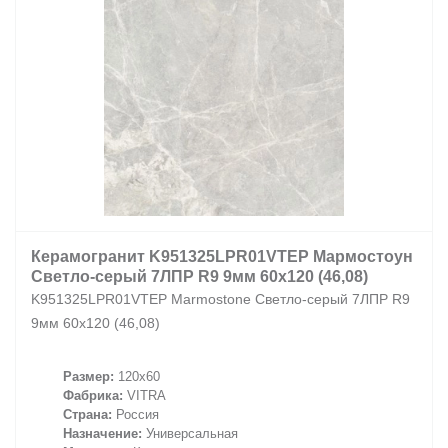
Керамогранит K951325LPR01VTEP Мармостоун
Светло-серый 7ЛПР R9 9мм 60x120 (46,08)
K951325LPR01VTEP Marmostone Светло-серый 7ЛПР R9
9мм 60x120 (46,08)
Размер:
120x60
Фабрика:
VITRA
Страна:
Россия
Назначение:
Универсальная