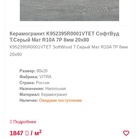
Керамогранит K952395R0001VTET СофтВуд
Т.Серый Мат R10A 7Р 8мм 20х80
K952395R0001VTET SoftWood Т.Серый Мат R10A 7Р 8мм
20х80
Размер:
80x20
Фабрика:
VITRA
Страна:
Россия
Назначение:
Напольная
Материал:
Керамогранит
Наличие:
Ожидаем поступление
Подробнее
2
1847
/ м