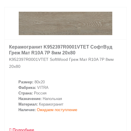
Заказать звонок
+7 (495) 532-06-30
internet@kdv.ru
Керамогранит K952397R0001VTET СофтВуд
Греж Мат R10A 7Р 8мм 20х80
K952397R0001VTET SoftWood Греж Мат R10A 7Р 8мм
20х80
Размер:
80x20
Фабрика:
VITRA
Страна:
Россия
Назначение:
Напольная
Материал:
Керамогранит
Наличие:
Ожидаем поступление
Подробнее