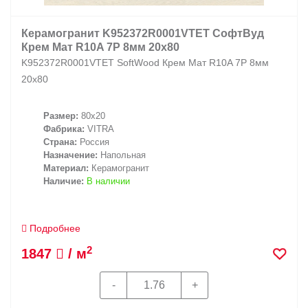
Керамогранит K952372R0001VTET СофтВуд
Крем Мат R10A 7Р 8мм 20х80
K952372R0001VTET SoftWood Крем Мат R10A 7Р 8мм
20х80
Размер:
80x20
Фабрика:
VITRA
Страна:
Россия
Назначение:
Напольная
Материал:
Керамогранит
Наличие:
В наличии
Подробнее
2
1847
/ м