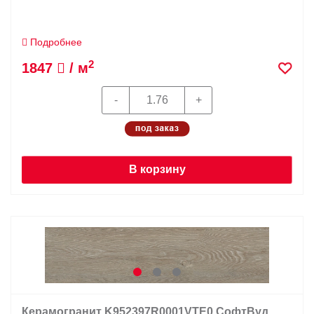
Подробнее
2
1847
/ м
В корзину
Керамогранит K952397R0001VTE0 СофтВуд