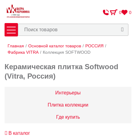
0
0
Главная
/
Основной каталог товаров
/
РОССИЯ
/
Плитка
Сантехника
Фабрика VITRA
/
Коллекция SOFTWOOD
Керамическая плитка Softwood
Оплата и доставка
(Vitra, Россия)
Сотрудничество
О Компании
Интерьеры
Контакты
Плитка коллекции
Адреса салонов
Где купить
В каталог