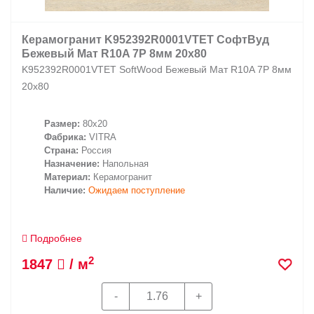
Керамогранит K952392R0001VTET СофтВуд
Бежевый Мат R10A 7Р 8мм 20х80
K952392R0001VTET SoftWood Бежевый Мат R10A 7Р 8мм
20х80
Размер:
80x20
Фабрика:
VITRA
Страна:
Россия
Назначение:
Напольная
Материал:
Керамогранит
Наличие:
Ожидаем поступление
Подробнее
2
1847
/ м