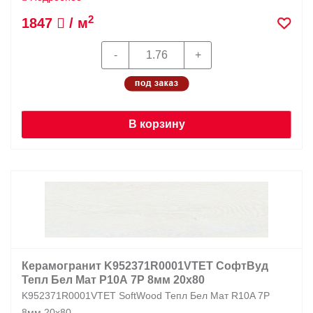
2
1847
/ м
В корзину
Керамогранит K952371R0001VTET СофтВуд
Тепл Бел Мат Р10А 7Р 8мм 20х80
K952371R0001VTET SoftWood Тепл Бел Мат R10A 7Р
8мм 20х80