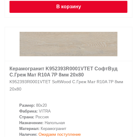
В корзину
Керамогранит K952393R0001VTET СофтВуд
С.Греж Мат R10A 7Р 8мм 20х80
K952393R0001VTET SoftWood С.Греж Мат R10A 7Р 8мм
20х80
Размер:
80x20
Фабрика:
VITRA
Страна:
Россия
Назначение:
Напольная
Материал:
Керамогранит
Наличие:
Ожидаем поступление