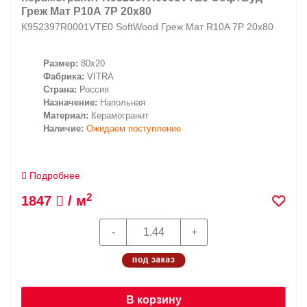
Греж Мат Р10А 7Р 20х80
K952397R0001VTE0 SoftWood Греж Мат R10A 7Р 20х80
Размер:
80x20
Фабрика:
VITRA
Страна:
Россия
Назначение:
Напольная
Материал:
Керамогранит
Наличие:
Ожидаем поступление
Подробнее
2
1847
/ м
В корзину