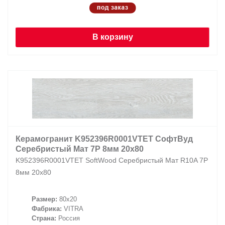
В корзину
Керамогранит K952396R0001VTET СофтВуд
Серебристый Мат 7Р 8мм 20х80
K952396R0001VTET SoftWood Серебристый Мат R10A 7Р
8мм 20х80
Размер:
80x20
Фабрика:
VITRA
Страна:
Россия