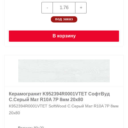
В корзину
Керамогранит K952394R0001VTET СофтВуд
С.Серый Мат R10A 7Р 8мм 20х80
K952394R0001VTET SoftWood С.Серый Мат R10A 7Р 8мм
20х80