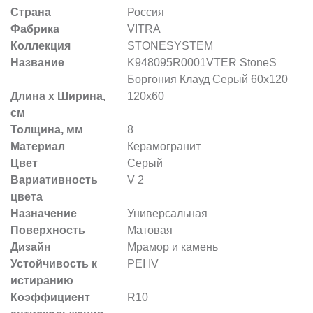
Страна
Россия
Фабрика
VITRA
Коллекция
STONESYSTEM
Название
K948095R0001VTER StoneS
Боргония Клауд Серый 60x120
Длина х Ширина,
120x60
см
Толщина, мм
8
Материал
Керамогранит
Цвет
Серый
Вариативность
V 2
цвета
Назначение
Универсальная
Поверхность
Матовая
Дизайн
Мрамор и камень
Устойчивость к
PEI IV
истиранию
Коэффициент
R10