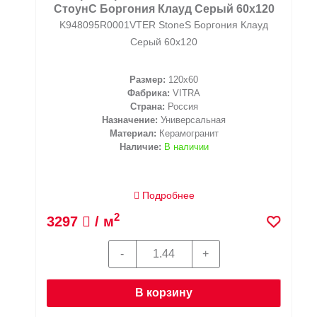
СтоунС Боргония Клауд Серый 60x120
K948095R0001VTER StoneS Боргония Клауд
Серый 60x120
Размер:
120x60
Фабрика:
VITRA
Страна:
Россия
Назначение:
Универсальная
Материал:
Керамогранит
Наличие:
В наличии
Подробнее
2
3297
/ м
В корзину