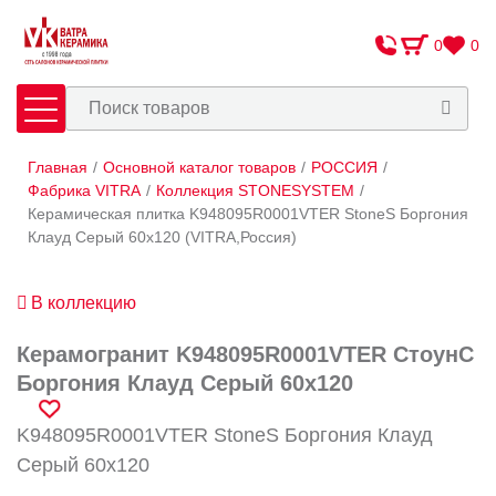
0
0
Главная
/
Основной каталог товаров
/
РОССИЯ
/
Плитка
Сантехника
Фабрика VITRA
/
Коллекция STONESYSTEM
/
Керамическая плитка K948095R0001VTER StoneS Боргония
Клауд Серый 60x120 (VITRA,Россия)
Оплата и доставка
Сотрудничество
В коллекцию
О Компании
Керамогранит K948095R0001VTER СтоунС
Контакты
Боргония Клауд Серый 60x120
Адреса салонов
K948095R0001VTER StoneS Боргония Клауд
Серый 60x120