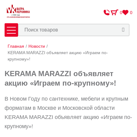
0
0
Главная
/
Новости
/
Плитка
Сантехника
KERAMA MARAZZI объявляет акцию «Играем по-
крупному»!
Оплата и доставка
KERAMA MARAZZI объявляет
Сотрудничество
акцию «Играем по-крупному»!
О Компании
В Новом Году по сантехнике, мебели и крупным
Контакты
форматам в Москве и Московской области
Адреса салонов
KERAMA MARAZZI объявляет акцию «Играем по-
крупному»!