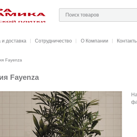
 и доставка
Сотрудничество
О Компании
Контакт
ия Fayenza
ия Fayenza
На
фа