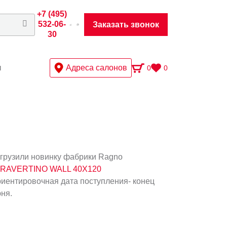
+7 (495)
532-06-
Заказать звонок
30
ы
Адреса салонов
0
0
грузили новинку фабрики Ragno
RAVERTINO WALL 40X120
иентировочная дата поступления- конец
ня.