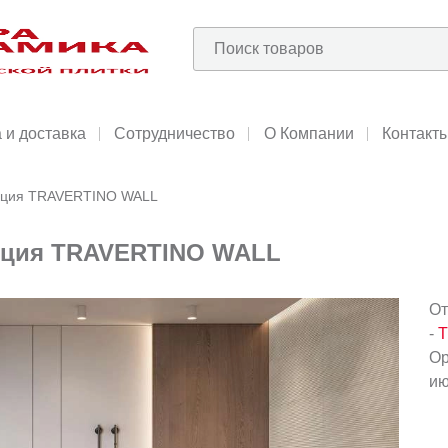
 и доставка
Сотрудничество
О Компании
Контакт
екция TRAVERTINO WALL
екция TRAVERTINO WALL
От
-
T
Ор
ию