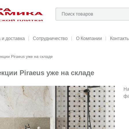
 и доставка
Сотрудничество
О Компании
Контакт
кции Piraeus уже на складе
кции Piraeus уже на складе
На
фа