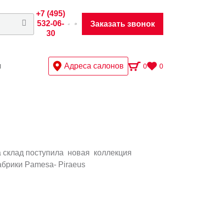
+7 (495)
532-06-
Заказать звонок
30
ы
Адреса салонов
0
0
 склад поступила новая коллекция
брики Pamesa- Piraeus