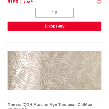
2
8190
/ м
В корзину
Плитка fQDH Милано Муд Тропикал Саббиа