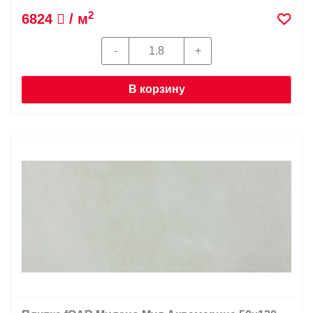
2
6824
/ м
В корзину