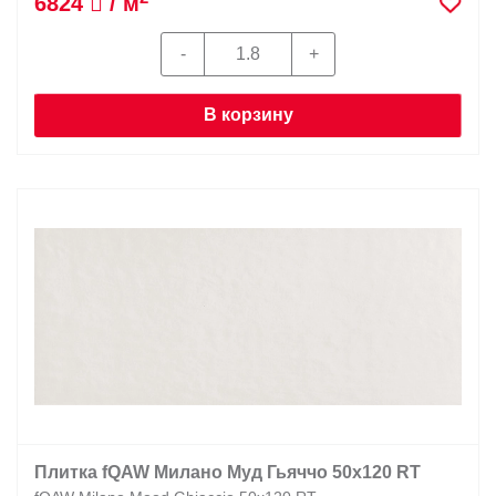
6824
/ м
В корзину
Плитка fQAW Милано Муд Гьяччо 50x120 RT