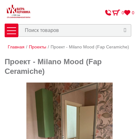
0
0
Главная
/
Проекты
/
Проект - Milano Mood (Fap Ceramiche)
Плитка
Сантехника
Проект - Milano Mood (Fap
Оплата и доставка
Ceramiche)
Сотрудничество
О Компании
Контакты
Адреса салонов