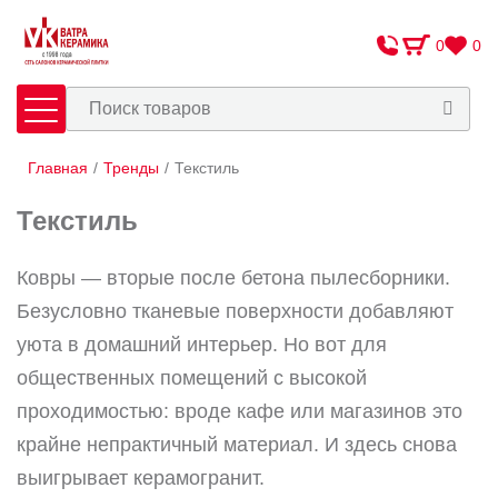
0
0
Главная
/
Тренды
/
Текстиль
Плитка
Сантехника
Текстиль
Оплата и доставка
Ковры — вторые после бетона пылесборники.
Сотрудничество
Безусловно тканевые поверхности добавляют
О Компании
уюта в домашний интерьер. Но вот для
Контакты
общественных помещений с высокой
проходимостью: вроде кафе или магазинов это
Адреса салонов
крайне непрактичный материал. И здесь снова
выигрывает керамогранит.