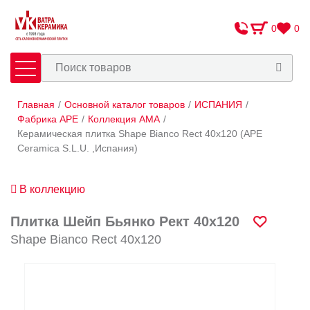
0
0
Главная
/
Основной каталог товаров
/
ИСПАНИЯ
/
Плитка
Сантехника
Фабрика APE
/
Коллекция AMA
/
Керамическая плитка Shape Bianco Rect 40x120 (APE
Ceramica S.L.U. ,Испания)
Оплата и доставка
Сотрудничество
В коллекцию
О Компании
Плитка Шейп Бьянко Рект 40x120
Контакты
Shape Bianco Rect 40x120
Адреса салонов