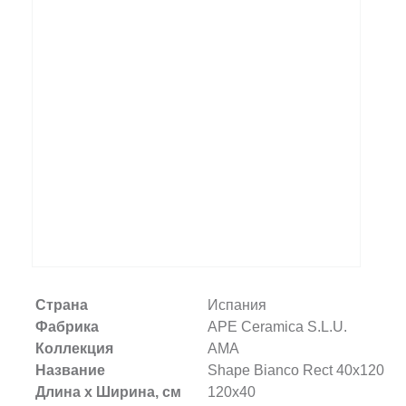
Заказать звонок
+7 (495) 532-06-30
internet@kdv.ru
Страна
Испания
Фабрика
APE Ceramica S.L.U.
Коллекция
AMA
Название
Shape Bianco Rect 40x120
Длина х Ширина, см
120x40