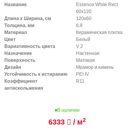
Название
Essence White Rect
60x120
Длина х Ширина, см
120x60
Толщина, мм
6,9
Материал
Керамическая плитка
Цвет
Белый
Вариативность цвета
V 2
Назначение
Настенная
Поверхность
Матовая
Дизайн
Мрамор и камень
Устойчивость к истиранию
PEI IV
Коэффициент
R11
антискольжения
В наличии
2
6333
/ м