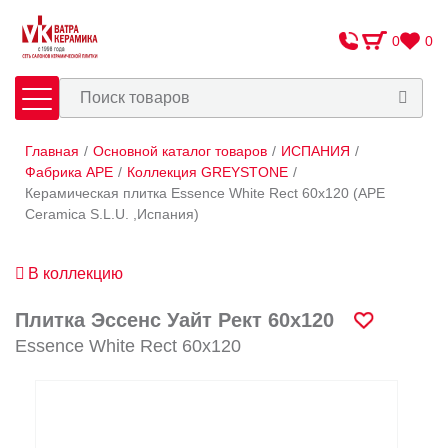
0
0
Главная
/
Основной каталог товаров
/
ИСПАНИЯ
/
Плитка
Сантехника
Фабрика APE
/
Коллекция GREYSTONE
/
Керамическая плитка Essence White Rect 60x120 (APE
Ceramica S.L.U. ,Испания)
Оплата и доставка
Сотрудничество
В коллекцию
О Компании
Плитка Эссенс Уайт Рект 60x120
Контакты
Essence White Rect 60x120
Адреса салонов