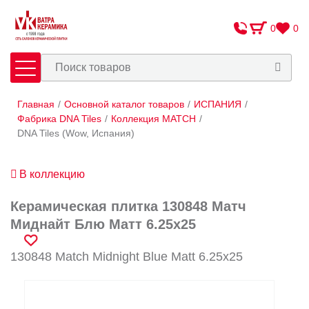
0
0
Главная
/
Основной каталог товаров
/
ИСПАНИЯ
/
Плитка
Сантехника
Фабрика DNA Tiles
/
Коллекция MATCH
/
DNA Tiles (Wow, Испания)
Оплата и доставка
В коллекцию
Сотрудничество
О Компании
Керамическая плитка 130848 Матч
Миднайт Блю Матт 6.25x25
Контакты
130848 Match Midnight Blue Matt 6.25x25
Адреса салонов