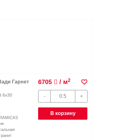
2
6705
/ м
Керамогранит 30054 Вади Пайн 6х30
30054 Wadi Pine 6х30
Размер:
30x6
Фабрика:
EQUIPE CERAMICAS
В корзи
Страна:
Испания
Назначение:
Универсальная
Материал:
Керамогранит
Наличие:
В наличии