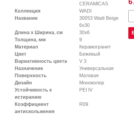
6
CERAMICAS
Коллекция
WADI
Название
30053 Wadi Beige
6х30
Длина х Ширина, см
30x6
Толщина, мм
9
Материал
Керамогранит
Цвет
Бежевый
Вариативность цвета
V 3
Назначение
Универсальная
Поверхность
Матовая
Дизайн
Моноколор
Устойчивость к
PEI IV
истиранию
Коэффициент
R09
антискольжения