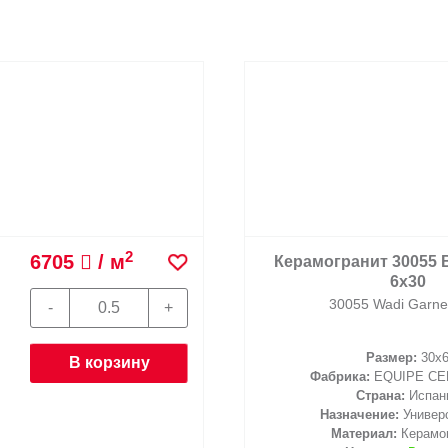
2
6705
/ м
огранит 30055 Вади Гарнет
6х30
30055 Wadi Garnet 6х30
Размер:
30x6
В корзину
абрика:
EQUIPE CERAMICAS
Страна:
Испания
Назначение:
Универсальная
Материал:
Керамогранит