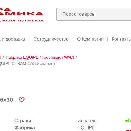
 и доставка
Сотрудничество
О Компании
Контакт
Я
/
Фабрика EQUIPE
/
Коллекция WADI
/
(EQUIPE CERAMICAS,Испания)
6х30
Страна
Испания
В
Фабрика
EQUIPE