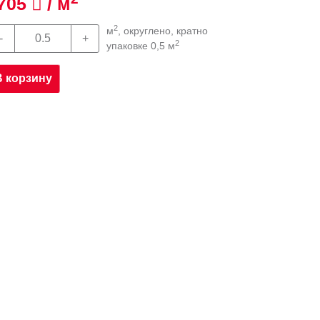
705
/ м
2
м
, округлено, кратно
2
упаковке 0,5 м
В корзину