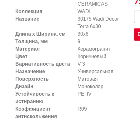
7
CERAMICAS
Коллекция
WADI
Название
30175 Wadi Decor
Terra 6х30
Длина х Ширина, см
30x6
Толщина, мм
9
Материал
Керамогранит
Цвет
Коричневый
Вариативность цвета
V 3
Назначение
Универсальная
Поверхность
Матовая
Дизайн
Моноколор
Устойчивость к
PEI IV
истиранию
Коэффициент
R09
антискольжения