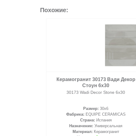
Похожие:
2
/ м
Керамогранит 30173 Вади Декор
Стоун 6х30
30173 Wadi Decor Stone 6х30
Размер:
30x6
корзину
Фабрика:
EQUIPE CERAMICAS
Страна:
Испания
Назначение:
Универсальная
Материал:
Керамогранит