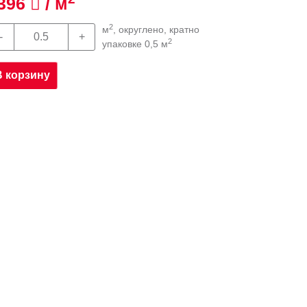
396
/ м
2
м
, округлено, кратно
2
упаковке 0,5 м
В корзину