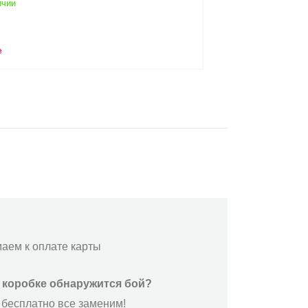
ичии
е
маем к оплате карты
й коробке обнаружится бой?
 бесплатно все заменим!