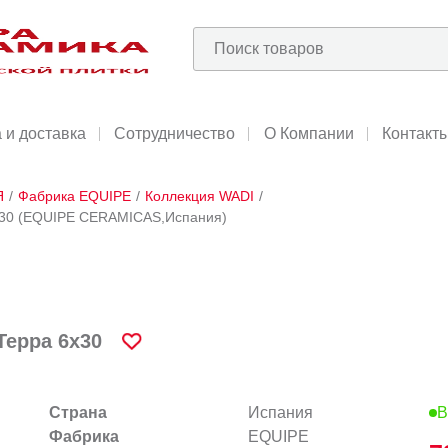
 и доставка
Сотрудничество
О Компании
Контакт
Я
/
Фабрика EQUIPE
/
Коллекция WADI
/
6х30 (EQUIPE CERAMICAS,Испания)
Терра 6х30
Страна
Испания
В
Фабрика
EQUIPE