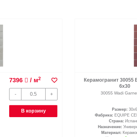
2
7396
/ м
Керамогранит 30055 
6х30
30055 Wadi Garne
Размер:
30x
В корзину
Фабрика:
EQUIPE CE
Страна:
Испан
Назначение:
Универ
Материал:
Керамо