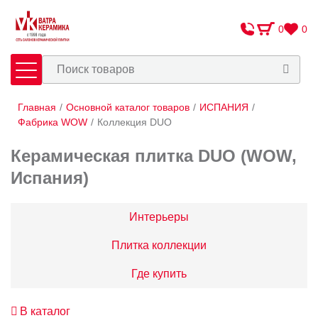
0
0
Главная
/
Основной каталог товаров
/
ИСПАНИЯ
/
Плитка
Сантехника
Фабрика WOW
/
Коллекция DUO
Керамическая плитка DUO (WOW,
Оплата и доставка
Испания)
Сотрудничество
О Компании
Интерьеры
Контакты
Плитка коллекции
Адреса салонов
Где купить
В каталог