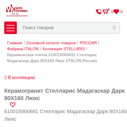
0
0
Главная
/
Основной каталог товаров
/
РОССИЯ
/
Плитка
Сантехника
Фабрика ITALON
/
Коллекция STELLARIS
/
Керамическая плитка 610015000691 Стелларис
Мадагаскар Дарк 80X160 Люкс (ITALON,Россия)
Оплата и доставка
Сотрудничество
В коллекцию
О Компании
Керамогранит Стелларис Мадагаскар Дарк
Контакты
80X160 Люкс
Адреса салонов
610015000691 Стелларис Мадагаскар Дарк 80X160
Люкс